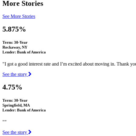
More Stories
See More Stories
5.875%
Term: 30-Year
Rockaway, NY
Lender: Bank of America
"I got a good interest rate and I’m excited about moving in. Thank yo
See the story
4.75%
Term: 30-Year
Springfield, MA
Lender: Bank of America
""
See the story